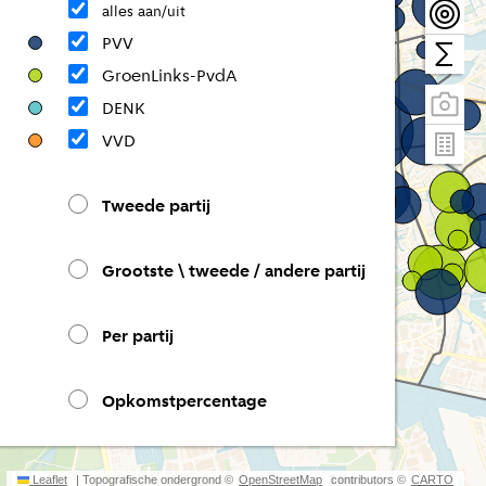
alles aan/uit
PVV
GroenLinks-PvdA
DENK
VVD
Tweede partij
Grootste \ tweede / andere partij
Per partij
Opkomstpercentage
Leaflet
| Topografische ondergrond ©
OpenStreetMap
contributors ©
3 km
CARTO