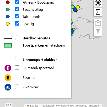
Fitness / Bootcamp
Beachvolley
Tafeltennis
Overig
Hardlooproutes
Sportparken en stadions
Binnensportplekken
Gymzaal/sportzaal
Sporthal
Zwembad
10.5
Leaflet
| Topografische ondergrond © Gemeente Amsterdam
10 km