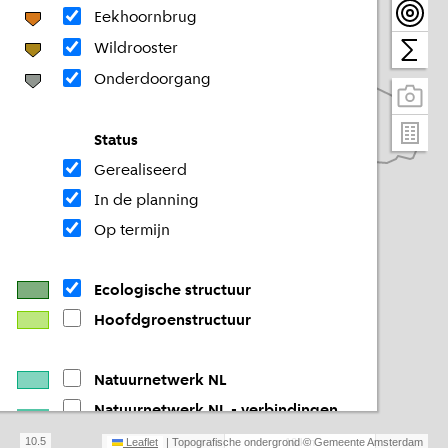
Eekhoornbrug
Wildrooster
Onderdoorgang
Status
Gerealiseerd
In de planning
Op termijn
Ecologische structuur
Hoofdgroenstructuur
Natuurnetwerk NL
Natuurnetwerk NL - verbindingen
Natuurnetwerk NL - weidevogels
10.5
Leaflet
| Topografische ondergrond © Gemeente Amsterdam
10 km