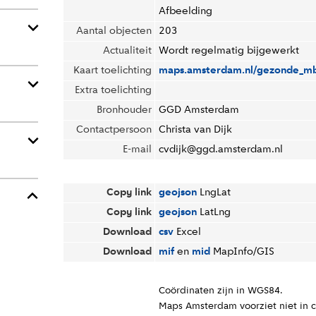
Afbeelding
Aantal objecten
203
Actualiteit
Wordt regelmatig bijgewerkt
Kaart toelichting
maps.amsterdam.nl/gezonde_m
Extra toelichting
Bronhouder
GGD Amsterdam
Contact
persoon
Christa van Dijk
E-mail
cvdijk@ggd.amsterdam.nl
Copy link
geojson
LngLat
Copy link
geojson
LatLng
Download
csv
Excel
Download
mif
en
mid
MapInfo/GIS
Coördinaten zijn in WGS84.
Maps Amsterdam voorziet niet in 