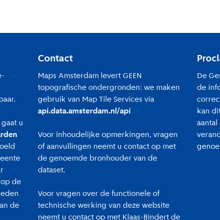
Contact
Proc
e-
Maps Amsterdam levert GEEN
De Ge
topografische ondergronden: we maken
de inf
baar.
gebruik van Map Tile Services via
correc
api.data.amsterdam.nl/api
kan di
gaat u
aantal
arden
Voor inhoudelijke opmerkingen, vragen
veran
oeld
of aanvullingen neemt u contact op met
genoe
eente
de genoemde bronhouder van de
r
dataset.
 op de
kheden
Voor vragen over de functionele of
van de
technische werking van deze website
neemt u contact op met Klaas-Bindert de