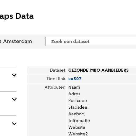
aps Data
s Amsterdam
Dataset
GEZONDE_MBO_AANBIEDERS
Deel link
k=507
Attributen
Naam
Adres
Postcode
Stadsdeel
Aanbod
Informatie
Website
Website2